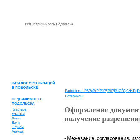
Вся недвижимость Подольска
КАТАЛОГ ОРГАНИЗАЦИЙ
В ПОДОЛЬСКЕ
Padolsk.ru - РЅРµРґРІРёР¶РёРјРѕСЃС‚СЊ Р
Нотариусы
НЕДВИЖИМОСТЬ
ПОДОЛЬСКА
Оформление документ
Квартиры
Участки
получение разрешени
Дома
Дачи
Офисы
Аренда
- Межевание, согласования, изг