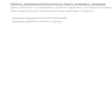
Padolsk.ru - информационный портал Подольска. Новости. Недвижимость. Организации
,
Кратко о Padolsk.Ru - вся недвижимость Подольска в одном месте. Все организации Подольс
Можно подать бесплатное объявление или новую организацию по Подольску.
- ежедневная модерация объявлений и организаций
- ежедневное добавление новостей о подольске