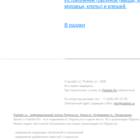
Истребление грызунов (мыши, к
муравьи, клопы) и клещей.
В раздел
Copyright (c) "Padolsk.ru", 2008.
Все права защищены.
При перепечатке ссылка на
Padolsk.Ru
обязательна
По вопросам рекламы тел. :
+7 (926) 287-37-36
,
Электронный адрес редакции сайта:
info@padolsk.ru
Padolsk.ru - информационный портал Подольска. Новости. Недвижимость. Организации
,
Кратко о Padolsk.Ru - вся недвижимость Подольска в одном месте. Все организации Подольс
Можно подать бесплатное объявление или новую организацию по Подольску.
- ежедневная модерация объявлений и организаций
- ежедневное добавление новостей о подольске