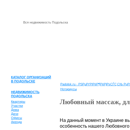
Вся недвижимость Подольска
КАТАЛОГ ОРГАНИЗАЦИЙ
В ПОДОЛЬСКЕ
Padolsk.ru - РЅРµРґРІРёР¶РёРјРѕСЃС‚СЊ Р
Нотариусы
НЕДВИЖИМОСТЬ
ПОДОЛЬСКА
Любовный массаж, для
Квартиры
Участки
Дома
Дачи
Офисы
На данный момент в Украине вы 
Аренда
особенность нашего Любовного 