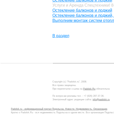
Остекление балконов и лоджий
Услуги и Аренда Спецтехники! 8
Остекление балконов и лоджий
Остекление балконов и лоджий, 
Выполним монтаж систем отопле
В раздел
Copyright (c) "Padolsk.ru", 2008.
Все права защищены.
При перепечатке ссылка на
Padolsk.Ru
обязательна
По вопросам рекламы тел. :
+7 (926) 287-37-36
,
Электронный адрес редакции сайта:
info@padolsk.ru
Padolsk.ru - информационный портал Подольска. Новости. Недвижимость. Организации
,
Кратко о Padolsk.Ru - вся недвижимость Подольска в одном месте. Все организации Подольс