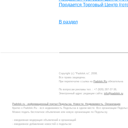
Продается Торговый Центр (гото
В раздел
Copyright (c) "Padolsk.ru", 2008.
Все права защищены.
При перепечатке ссылка на
Padolsk.Ru
обязательна
По вопросам рекламы тел. :
+7 (926) 287-37-36
,
Электронный адрес редакции сайта:
info@padolsk.ru
Padolsk.ru - информационный портал Подольска. Новости. Недвижимость. Организации
,
Кратко о Padolsk.Ru - вся недвижимость Подольска в одном месте. Все организации Подольс
Можно подать бесплатное объявление или новую организацию по Подольску.
- ежедневная модерация объявлений и организаций
- ежедневное добавление новостей о подольске