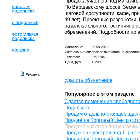
Продажа участков под магазин, 
По Варшавскому шоссе. Земельны
НОВОСТИ
ПОДОЛЬСКА
шаговой доступности, кафе, пр
49 лет). Проектные разработки, 
О ПОДОЛЬСКЕ
развлекательного, гостинично 
обременений. Подробности по ад
ФОТОГАЛЕРЕЯ
ПОДОЛЬСКА
Добавлено:
06.09.2012
ПОЛЕЗНО
Дата окончания:
срок размещения не ограниче
Телефон:
9791704
Цена, руб.:
11200
Реклама:
Удалить объявление
Популярное в этом разделе
Сдается помещение свободного н
Подольска
Продам отдельно-стоящее здан
Продается Торговый Центр (гото
Продажа участков под магазин, 
Продажа недостроя под ТЦ в г Э
Продается Торговый Центр (гото