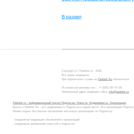
В раздел
Copyright (c) "Padolsk.ru", 2008.
Все права защищены.
При перепечатке ссылка на
Padolsk.Ru
обязательна
По вопросам рекламы тел. :
+7 (926) 287-37-36
,
Электронный адрес редакции сайта:
info@padolsk.ru
Padolsk.ru - информационный портал Подольска. Новости. Недвижимость. Организации
,
Кратко о Padolsk.Ru - вся недвижимость Подольска в одном месте. Все организации Подольс
Можно подать бесплатное объявление или новую организацию по Подольску.
- ежедневная модерация объявлений и организаций
- ежедневное добавление новостей о подольске