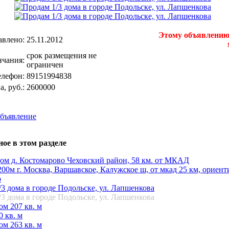
Этому объявлению 
авлено:
25.11.2012
срок размещения не
нчания:
ограничен
елефон:
89151994838
а, руб.:
2600000
объявление
ое в этом разделе
ом д. Костомарово Чеховский район, 58 км. от МКАД
00м г. Москва, Варшавское, Калужское ш, от мкад 25 км, ориенти
о
3 дома в городе Подольске, ул. Лапшенкова
3 дома в городе Подольске, ул. Лапшенкова
ом 207 кв. м
 кв. м
ом 263 кв. м