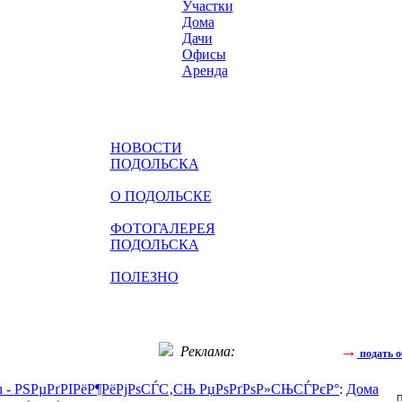
Участки
Дома
Дачи
Офисы
Аренда
НОВОСТИ
ПОДОЛЬСКА
О ПОДОЛЬСКЕ
ФОТОГАЛЕРЕЯ
ПОДОЛЬСКА
ПОЛЕЗНО
→
Реклама:
подать о
ru - РЅРµРґРІРёР¶РёРјРѕСЃС‚СЊ РџРѕРґРѕР»СЊСЃРєР°
:
Дома
П