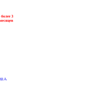
более 3
месяцев
р д.