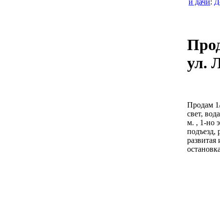
и дачи
:
Д
Прод
ул. 
Продам 1/
свет, вод
м. , 1-но
подъезд, 
развитая 
остановка