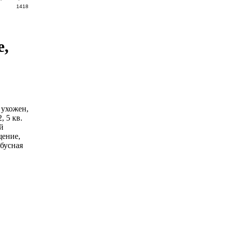
1418
е,
 ухожен,
, 5 кв.
й
щение,
обусная