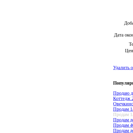
Доб
Дата око
Т
Цен
Удалить 
Популярн
Продаю д
Коттедж 2
Овечкин
Продам 1/
Продам 1/
Продам д
Продам 40
Продам д