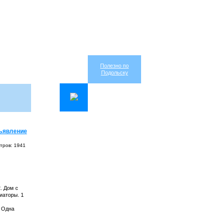
Полезно по
Подольску
ъявление
тров: 1941
. Дом с
иаторы. 1
. Одна