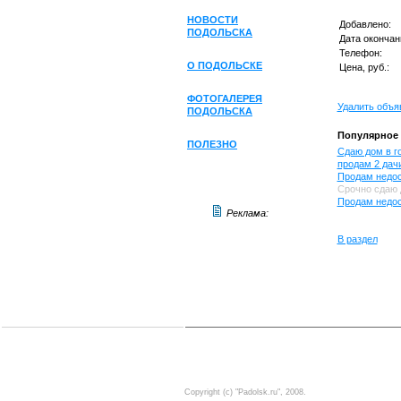
НОВОСТИ
Добавлено:
ПОДОЛЬСКА
Дата окончан
Телефон:
О ПОДОЛЬСКЕ
Цена, руб.:
ФОТОГАЛЕРЕЯ
Удалить объя
ПОДОЛЬСКА
Популярное 
ПОЛЕЗНО
Сдаю дом в г
продам 2 дач
Продам недос
Срочно сдаю 
Продам недос
Реклама:
В раздел
Copyright (c) "Padolsk.ru", 2008.