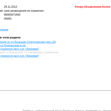
29.11.2012
Этому объявлению более 
ия:
срок размещения не ограничен
89055071500
40000
вление
в этом разделе
ороде по ул Большая Серпуховская дом 120
и в Подольском р-не
троенную дачу снт \"Бережки\"
дом ул Быковская, от платформы Силикатная
троенную дачу снт \"Бережки\"
Padolsk.ru - информационный портал Подольска. Новости. Недвижимость. Органи