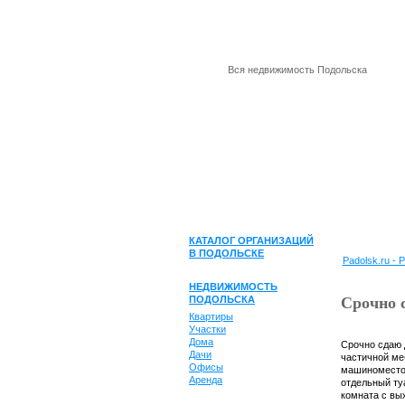
Вся недвижимость Подольска
КАТАЛОГ ОРГАНИЗАЦИЙ
В ПОДОЛЬСКЕ
Padolsk.ru 
НЕДВИЖИМОСТЬ
ПОДОЛЬСКА
Срочно 
Квартиры
Участки
Дома
Срочно сдаю д
Дачи
частичной меб
Офисы
машиноместо+
Аренда
отдельный туа
комната с вых