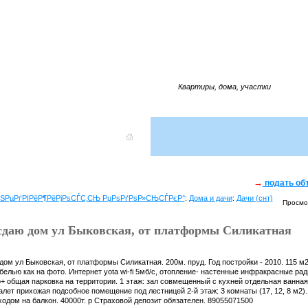
Квартиры, дома, участки
→
подать об
- РЅРµРґРІРёР¶РёРјРѕСЃС‚СЊ РџРѕРґРѕР»СЊСЃРєР°
:
Дома и дачи
:
Дачи (снт)
Просмо
сдаю дом ул Быковская, от платформы Силикатная
ом ул Быковская, от платформы Силикатная. 200м. пруд. Год постройки - 2010. 115 м2
елью как на фото. Интернет yota wi-fi 5мб/с, отопление- настенные инфракрасные рад
 общая парковка на территории. 1 этаж: зал совмещенный с кухней отдельная ванная
лет прихожая подсобное помещение под лестницей 2-й этаж: 3 комнаты (17, 12, 8 м2)
одом на балкон. 40000т. р Страховой депозит обязателен. 89055071500