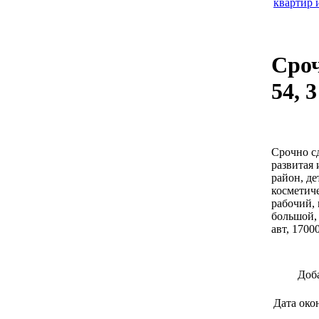
квартир 
Сроч
54, 
Срочно сд
развитая
район, де
косметич
рабочий, 
большой, 
авт, 1700
Доб
Дата око