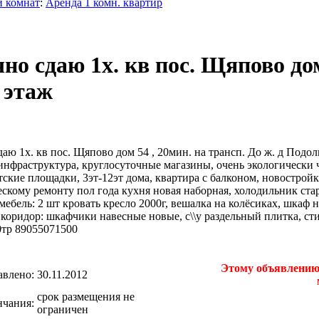
и комнат
:
Аренда 1 комн. квартир
но сдаю 1х. кв пос. Щяпово до
3 этаж
аю 1х. кв пос. Щяпово дом 54 , 20мин. на трансп. До ж. д Подоль
 инфраструктура, круглосуточные магазины, очень экологически
тские площадки, 3эт-12эт дома, квартира с балконом, новостройк
ескому ремонту пол года кухня новая наборная, холодильник ста
мебель: 2 шт кровать кресло 2000г, вешалка на колёсиках, шкаф 
коридор: шкафчики навесные новые, с\\у раздельный плитка, сти
0тр 89055071500
Этому объявлению 
авлено:
30.11.2012
срок размещения не
нчания:
ограничен