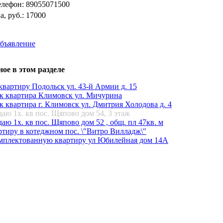
елефон:
89055071500
а, руб.:
17000
объявление
ое в этом разделе
квартиру Подольск ул. 43-й Армии д. 15
1к квартира Климовск ул. Мичурина
к квартира г. Климовск ул. Дмитрия Холодова д. 4
аю 1х. кв пос. Щяпово дом 54, 3 этаж
аю 1х. кв пос. Щяпово дом 52 , общ. пл 47кв. м
ртиру в котеджном пос. \"Витро Вилладж\"
мплектованную квартиру ул Юбилейная дом 14А