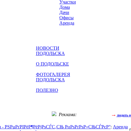
Участки
Дома
Дачи
Офисы
Аренда
НОВОСТИ
ПОДОЛЬСКА
О ПОДОЛЬСКЕ
ФОТОГАЛЕРЕЯ
ПОДОЛЬСКА
ПОЛЕЗНО
→
Реклама:
подать о
ru - РЅРµРґРІРёР¶РёРјРѕСЃС‚СЊ РџРѕРґРѕР»СЊСЃРєР°
:
Аренда
П