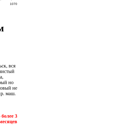
1070
м
ск, вся
 чистый
а,
рый но
новый не
р. маш.
более 3
месяцев