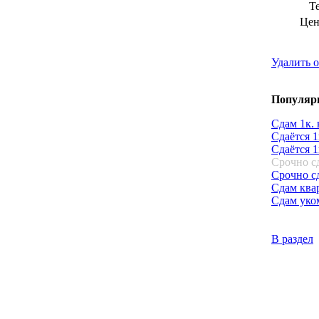
Т
Цен
Удалить 
Популярн
Сдам 1к. 
Сдаётся 
Сдаётся 1
Срочно сд
Срочно сд
Сдам ква
Сдам уко
В раздел